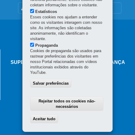
coletam informações sobre o visitante.
MAPA DO SITE
Estatísticos
Esses cookies nos ajudam a entender
como os visitantes interagem com nosso
Navegação
site. As informações são coletadas
anonimamente, não identificam o
principal
visitante.
Propaganda
Cookies de propaganda são usados para
AGÊNCIA DO MIGRANTE
rastrear preferências dos visitantes em
nosso Portal relacionadas com vídeos
SUPERINTENDÊNCIA-GERAL DE GOVERNANÇA
institucionais exibidos através do
MIGRATÓRIA
YouTube.
Rua Marechal Deodoro, 806 - Centro
Salvar preferências
80060-010
-
Curitiba
-
PR
MAPA
Horário de atendimento: das 8h30 às 18h
Rejeitar todos os cookies não-
necessários
Aceitar tudo
Withdraw consent