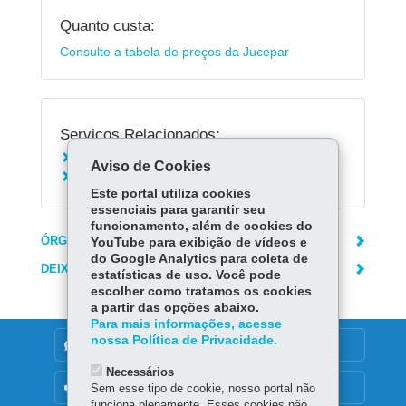
Quanto custa:
Consulte a tabela de preços da Jucepar
Serviços Relacionados:
Registrar Empresa LTDA
Aviso de Cookies
Baixar Empresa LTDA
Este portal utiliza cookies
essenciais para garantir seu
funcionamento, além de cookies do
ÓRGÃO RESPONSÁVEL
YouTube para exibição de vídeos e
do Google Analytics para coleta de
DEIXE SUA OPINIÃO
estatísticas de uso. Você pode
escolher como tratamos os cookies
a partir das opções abaixo.
Para mais informações, acesse
nossa Política de Privacidade.
DENUNCIE CORRUPÇÃO
Necessários
OUVIDORIA
Sem esse tipo de cookie, nosso portal não
funciona plenamente. Esses cookies não