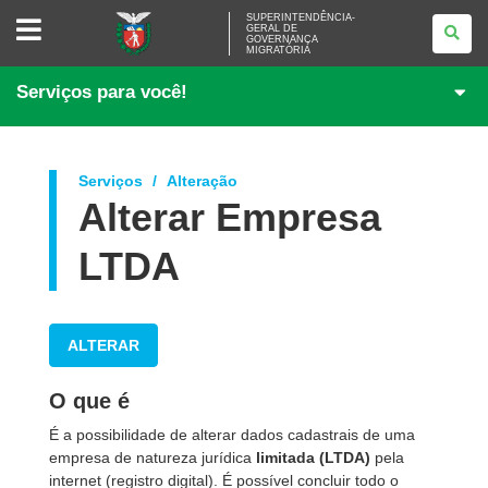
SUPERINTENDÊNCIA-
SUPERINTENDÊNCIA-
GERAL DE
GERAL
GOVERNANÇA
DE
MIGRATÓRIA
GOVERNANÇA
MIGRATÓRIA
Serviços para você!
Serviços
Alteração
Alterar Empresa
LTDA
ALTERAR
O que é
É a possibilidade de alterar dados cadastrais de uma
empresa de natureza jurídica
limitada (LTDA)
pela
internet (registro digital). É possível concluir todo o