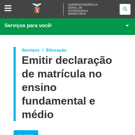
SUPERINTENDÊNCIA-
SUPERINTENDÊNCIA-
GERAL DE
GERAL
GOVERNANÇA
DE
MIGRATÓRIA
GOVERNANÇA
MIGRATÓRIA
Serviços para você!
Serviços
Educação
Emitir declaração
de matrícula no
ensino
fundamental e
médio