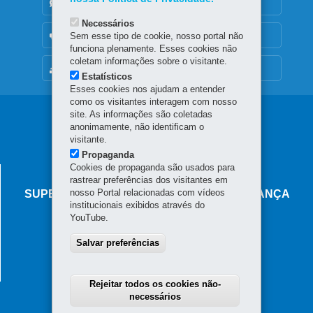
DENUNCIE CORRUPÇÃO
Necessários
OUVIDORIA
Sem esse tipo de cookie, nosso portal não
funciona plenamente. Esses cookies não
coletam informações sobre o visitante.
MAPA DO SITE
Estatísticos
Esses cookies nos ajudam a entender
como os visitantes interagem com nosso
Navegação
site. As informações são coletadas
anonimamente, não identificam o
principal
visitante.
Propaganda
Cookies de propaganda são usados para
AGÊNCIA DO MIGRANTE
rastrear preferências dos visitantes em
nosso Portal relacionadas com vídeos
SUPERINTENDÊNCIA-GERAL DE GOVERNANÇA
institucionais exibidos através do
MIGRATÓRIA
YouTube.
Rua Marechal Deodoro, 806 - Centro
Salvar preferências
80060-010
-
Curitiba
-
PR
MAPA
Horário de atendimento: das 8h30 às 18h
Rejeitar todos os cookies não-
necessários