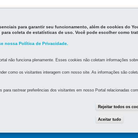
essenciais para garantir seu funcionamento, além de cookies do Y
 para coleta de estatísticas de uso. Você pode escolher como tra
e nossa Política de Privacidade.
rtal não funciona plenamente. Esses cookies não coletam informações sobre 
der como os visitantes interagem com nosso site. As informações são cole
MAPA D
para rastrear preferências dos visitantes em nosso Portal relacionadas com 
RANTE
IA-GERAL DE GOVERNANÇA MIGRATÓRIA
Rejeitar todos os co
6 - Centro
MAPA
Aceitar tudo
With
das 8h30 às 18h