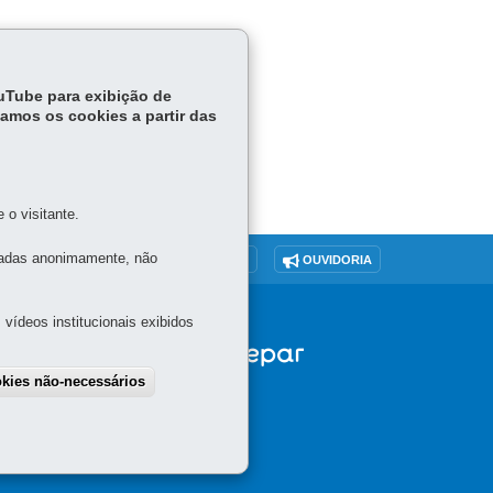
ouTube para exibição de
tamos os cookies a partir das
o visitante.
tadas anonimamente, não
O SITE
DENUNCIE CORRUPÇÃO
OUVIDORIA
vídeos institucionais exibidos
okies não-necessários
draw consent