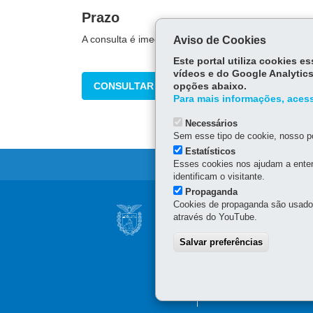
Prazo
A consulta é imediata.
Aviso de Cookies
Este portal utiliza cookies 
vídeos e do Google Analytics
CONSULTAR
opções abaixo.
Para mais informações, acess
Necessários
Sem esse tipo de cookie, nosso po
Estatísticos
Esses cookies nos ajudam a enten
identificam o visitante.
Propaganda
Navegação
Cookies de propaganda são usados 
AGÊNCIA DO MIG
através do YouTube.
principal
SUPERINTENDÊNC
Salvar preferências
Rua Marechal Deodoro, 80
80060-010
-
Curitiba
-
PR
Horário de atendimento: 