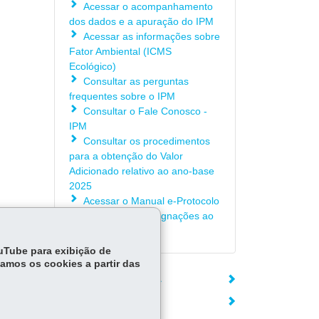
Acessar o acompanhamento
dos dados e a apuração do IPM
Acessar as informações sobre
Fator Ambiental (ICMS
Ecológico)
Consultar as perguntas
frequentes sobre o IPM
Consultar o Fale Conosco -
IPM
Consultar os procedimentos
para a obtenção do Valor
Adicionado relativo ao ano-base
2025
Acessar o Manual e-Protocolo
para Recursos/Impugnações ao
IPM Provisório
ouTube para exibição de
tamos os cookies a partir das
ÓRGÃO RESPONSÁVEL
DEIXE SUA OPINIÃO