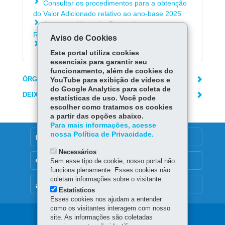
Consultar os procedimentos para a obtenção
do Valor Adicionado relativo ao ano-base 2025
Acessar o Manual e-Protocolo para
Recursos/Impugnações ao IPM Provisório
Aviso de Cookies
Consultar o Portal dos Municípios
Este portal utiliza cookies
essenciais para garantir seu
funcionamento, além de cookies do
ÓRGÃO RESPONSÁVEL
YouTube para exibição de vídeos e
do Google Analytics para coleta de
DEIXE SUA OPINIÃO
estatísticas de uso. Você pode
escolher como tratamos os cookies
a partir das opções abaixo.
Para mais informações, acesse
nossa Política de Privacidade.
DENUNCIE CORRUPÇÃO
Necessários
OUVIDORIA
Sem esse tipo de cookie, nosso portal não
funciona plenamente. Esses cookies não
coletam informações sobre o visitante.
MAPA DO SITE
Estatísticos
Esses cookies nos ajudam a entender
como os visitantes interagem com nosso
Navegação
site. As informações são coletadas