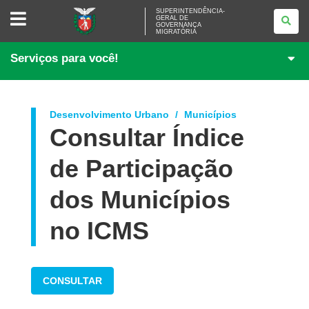
SUPERINTENDÊNCIA-
SUPERINTENDÊNCIA-
GERAL DE
GERAL
GOVERNANÇA
DE
MIGRATÓRIA
GOVERNANÇA
MIGRATÓRIA
Serviços para você!
Desenvolvimento Urbano
Municípios
Consultar Índice
de Participação
dos Municípios
no ICMS
CONSULTAR