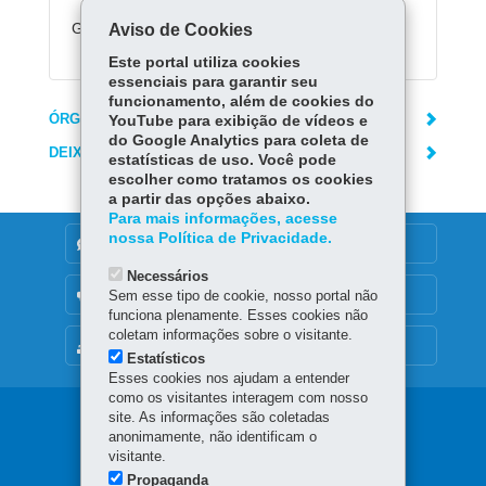
Gratuito
Aviso de Cookies
Este portal utiliza cookies
essenciais para garantir seu
funcionamento, além de cookies do
ÓRGÃO RESPONSÁVEL
YouTube para exibição de vídeos e
do Google Analytics para coleta de
DEIXE SUA OPINIÃO
estatísticas de uso. Você pode
escolher como tratamos os cookies
a partir das opções abaixo.
Para mais informações, acesse
nossa Política de Privacidade.
DENUNCIE CORRUPÇÃO
Necessários
OUVIDORIA
Sem esse tipo de cookie, nosso portal não
funciona plenamente. Esses cookies não
coletam informações sobre o visitante.
MAPA DO SITE
Estatísticos
Esses cookies nos ajudam a entender
como os visitantes interagem com nosso
Navegação
site. As informações são coletadas
anonimamente, não identificam o
principal
visitante.
Propaganda