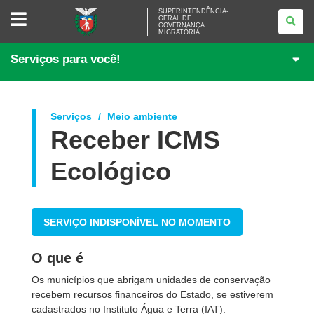
SUPERINTENDÊNCIA-
SUPERINTENDÊNCIA-
GERAL DE
GERAL
GOVERNANÇA
DE
MIGRATÓRIA
GOVERNANÇA
MIGRATÓRIA
Serviços para você!
Serviços
Meio ambiente
Receber ICMS
Ecológico
SERVIÇO INDISPONÍVEL NO MOMENTO
O que é
Os municípios que abrigam unidades de conservação
recebem recursos financeiros do Estado, se estiverem
cadastrados no Instituto Água e Terra (IAT).