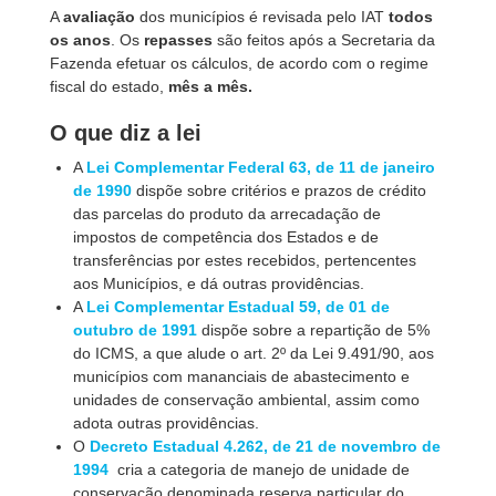
A
avaliação
dos municípios é revisada pelo IAT
todos
os anos
. Os
repasses
são feitos após a Secretaria da
Fazenda efetuar os cálculos, de acordo com o regime
fiscal do estado,
mês a mês.
O que diz a lei
A
Lei Complementar Federal 63, de 11 de janeiro
de 1990
dispõe sobre critérios e prazos de crédito
das parcelas do produto da arrecadação de
impostos de competência dos Estados e de
transferências por estes recebidos, pertencentes
aos Municípios, e dá outras providências.
A
Lei Complementar Estadual 59, de 01 de
outubro de 1991
dispõe sobre a repartição de 5%
do ICMS, a que alude o art. 2º da Lei 9.491/90, aos
municípios com mananciais de abastecimento e
unidades de conservação ambiental, assim como
adota outras providências.
O
Decreto Estadual 4.262, de 21 de novembro de
1994
cria a categoria de manejo de unidade de
conservação denominada reserva particular do