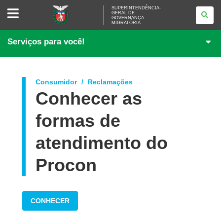
SUPERINTENDÊNCIA-
SUPERINTENDÊNCIA-
GERAL DE
GERAL
GOVERNANÇA
DE
MIGRATÓRIA
GOVERNANÇA
MIGRATÓRIA
Serviços para você!
Consumidor
Reclamações
Conhecer as
formas de
atendimento do
Procon
CONHECER