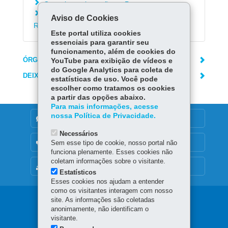
Cancelar reclamação no Procon
Consultar atendimento da Central de
Aviso de Cookies
Resolução do Procon
Este portal utiliza cookies
essenciais para garantir seu
funcionamento, além de cookies do
ÓRGÃO RESPONSÁVEL
YouTube para exibição de vídeos e
do Google Analytics para coleta de
DEIXE SUA OPINIÃO
estatísticas de uso. Você pode
escolher como tratamos os cookies
a partir das opções abaixo.
Para mais informações, acesse
nossa Política de Privacidade.
DENUNCIE CORRUPÇÃO
Necessários
OUVIDORIA
Sem esse tipo de cookie, nosso portal não
funciona plenamente. Esses cookies não
coletam informações sobre o visitante.
MAPA DO SITE
Estatísticos
Esses cookies nos ajudam a entender
como os visitantes interagem com nosso
Navegação
site. As informações são coletadas
anonimamente, não identificam o
principal
visitante.