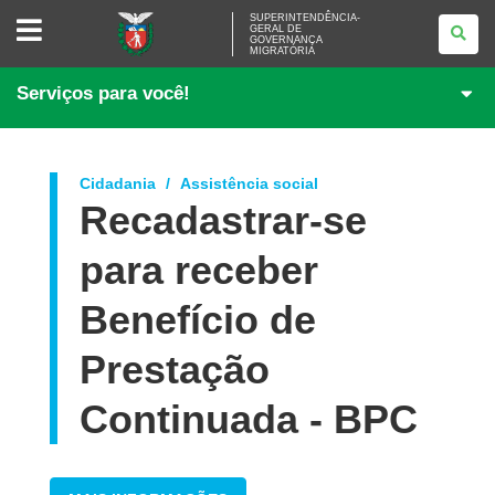
SUPERINTENDÊNCIA-
SUPERINTENDÊNCIA-
GERAL DE
GERAL
GOVERNANÇA
DE
MIGRATÓRIA
GOVERNANÇA
MIGRATÓRIA
Serviços para você!
Cidadania
Assistência social
Recadastrar-se
para receber
Benefício de
Prestação
Continuada - BPC