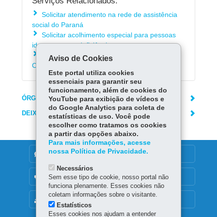
Serviços Relacionados:
Solicitar atendimento na rede de assistência
social do Paraná
Solicitar acolhimento especial para pessoas
idosas ou com deficiência
Participar de atividades dos Centros de
Aviso de Cookies
Convivência
Este portal utiliza cookies
essenciais para garantir seu
funcionamento, além de cookies do
ÓRGÃO RESPONSÁVEL
YouTube para exibição de vídeos e
do Google Analytics para coleta de
DEIXE SUA OPINIÃO
estatísticas de uso. Você pode
escolher como tratamos os cookies
a partir das opções abaixo.
Para mais informações, acesse
nossa Política de Privacidade.
DENUNCIE CORRUPÇÃO
Necessários
OUVIDORIA
Sem esse tipo de cookie, nosso portal não
funciona plenamente. Esses cookies não
coletam informações sobre o visitante.
MAPA DO SITE
Estatísticos
Esses cookies nos ajudam a entender