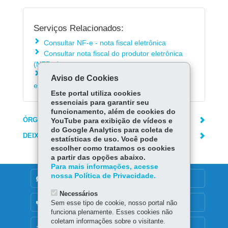
Serviços Relacionados:
Consultar NF-e - nota fiscal eletrônica
Consultar nota fiscal do produtor eletrônica
(NFP-e)
Consultar NFC-e - nota fiscal do consumidor
Aviso de Cookies
eletrônica
Este portal utiliza cookies
essenciais para garantir seu
funcionamento, além de cookies do
ÓRGÃO RESPONSÁVEL
YouTube para exibição de vídeos e
do Google Analytics para coleta de
DEIXE SUA OPINIÃO
estatísticas de uso. Você pode
escolher como tratamos os cookies
a partir das opções abaixo.
Para mais informações, acesse
nossa Política de Privacidade.
DENUNCIE CORRUPÇÃO
Necessários
OUVIDORIA
Sem esse tipo de cookie, nosso portal não
funciona plenamente. Esses cookies não
coletam informações sobre o visitante.
MAPA DO SITE