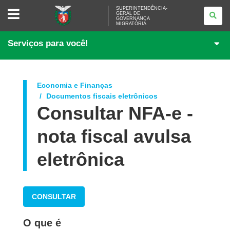
SUPERINTENDÊNCIA-
SUPERINTENDÊNCIA-
GERAL DE
GERAL
GOVERNANÇA
DE
MIGRATÓRIA
GOVERNANÇA
MIGRATÓRIA
Serviços para você!
Economia e Finanças
Documentos fiscais eletrônicos
Consultar NFA-e -
nota fiscal avulsa
eletrônica
CONSULTAR
O que é