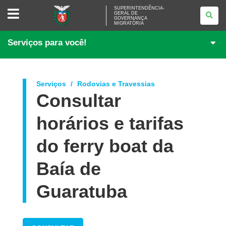
SUPERINTENDÊNCIA-
SUPERINTENDÊNCIA-
GERAL DE
GERAL
GOVERNANÇA
DE
MIGRATÓRIA
GOVERNANÇA
MIGRATÓRIA
Serviços para você!
Serviços
Rodovias e Travessias
Consultar
horários e tarifas
do ferry boat da
Baía de
Guaratuba