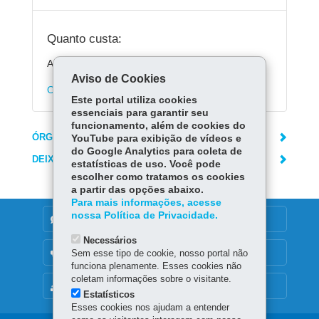
Quanto custa:
A consulta é gratuita.
Aviso de Cookies
O valor da tarifa depende do tipo do veículo
Este portal utiliza cookies
essenciais para garantir seu
funcionamento, além de cookies do
ÓRGÃO RESPONSÁVEL
YouTube para exibição de vídeos e
do Google Analytics para coleta de
DEIXE SUA OPINIÃO
estatísticas de uso. Você pode
escolher como tratamos os cookies
a partir das opções abaixo.
Para mais informações, acesse
nossa Política de Privacidade.
DENUNCIE CORRUPÇÃO
Necessários
OUVIDORIA
Sem esse tipo de cookie, nosso portal não
funciona plenamente. Esses cookies não
coletam informações sobre o visitante.
MAPA DO SITE
Estatísticos
Esses cookies nos ajudam a entender