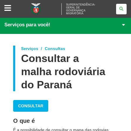
SUPERINTENDÊNCIA-
SUPERINTENDÊNCIA-
GERAL DE
GERAL
GOVERNANÇA
DE
MIGRATÓRIA
GOVERNANÇA
MIGRATÓRIA
Serviços para você!
Serviços
Consultas
Consultar a
malha rodoviária
do Paraná
CONSULTAR
O que é
É a possibilidade de consultar o mapa das
rodovias