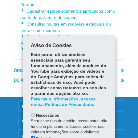
Paraná
Cadastrar estabelecimentos aprovados como
ponto de parada e descanso
Consultar multas em rodovias estaduais ou
entrar com recursos
Consultar a localização dos aeroportos do
Paraná
Aviso de Cookies
Consultar Paranainterativo
Este portal utiliza cookies
essenciais para garantir seu
funcionamento, além de cookies do
ÓRGÃO RESPONSÁVEL
YouTube para exibição de vídeos e
do Google Analytics para coleta de
DEIXE SUA OPINIÃO
estatísticas de uso. Você pode
escolher como tratamos os cookies
a partir das opções abaixo.
Para mais informações, acesse
nossa Política de Privacidade.
DENUNCIE CORRUPÇÃO
Necessários
OUVIDORIA
Sem esse tipo de cookie, nosso portal não
funciona plenamente. Esses cookies não
coletam informações sobre o visitante.
MAPA DO SITE