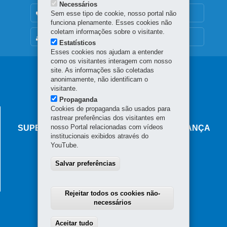
Necessários
OUVIDORIA
Sem esse tipo de cookie, nosso portal não
funciona plenamente. Esses cookies não
coletam informações sobre o visitante.
MAPA DO SITE
Estatísticos
Esses cookies nos ajudam a entender
como os visitantes interagem com nosso
Navegação
site. As informações são coletadas
anonimamente, não identificam o
principal
visitante.
Propaganda
Cookies de propaganda são usados para
AGÊNCIA DO MIGRANTE
rastrear preferências dos visitantes em
nosso Portal relacionadas com vídeos
SUPERINTENDÊNCIA-GERAL DE GOVERNANÇA
institucionais exibidos através do
MIGRATÓRIA
YouTube.
Rua Marechal Deodoro, 806 - Centro
Salvar preferências
80060-010
-
Curitiba
-
PR
MAPA
Horário de atendimento: das 8h30 às 18h
Rejeitar todos os cookies não-
necessários
Aceitar tudo
Withdraw consent