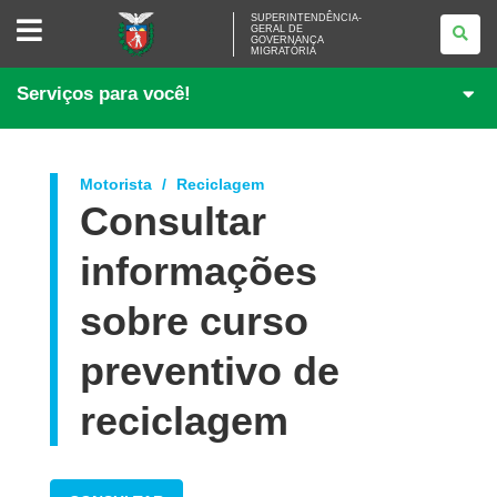
SUPERINTENDÊNCIA-
SUPERINTENDÊNCIA-
GERAL DE
GERAL
GOVERNANÇA
DE
MIGRATÓRIA
GOVERNANÇA
MIGRATÓRIA
Serviços para você!
Motorista
Reciclagem
Consultar
informações
sobre curso
preventivo de
reciclagem