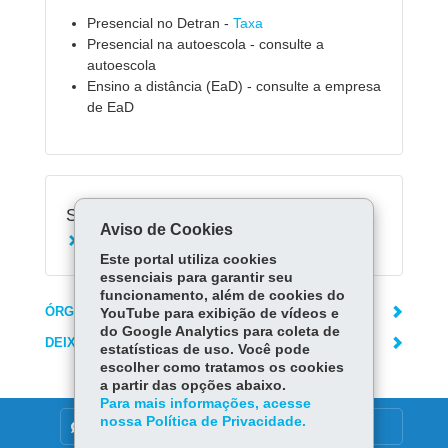
Presencial no Detran -
Taxa
Presencial na autoescola - consulte a
autoescola
Ensino a distância (EaD) - consulte a empresa
de EaD
Serviços Relacionados:
Aviso de Cookies
Agendar curso de reciclagem
Este portal utiliza cookies
essenciais para garantir seu
funcionamento, além de cookies do
ÓRGÃO RESPONSÁVEL
YouTube para exibição de vídeos e
do Google Analytics para coleta de
DEIXE SUA OPINIÃO
estatísticas de uso. Você pode
escolher como tratamos os cookies
a partir das opções abaixo.
Para mais informações, acesse
nossa Política de Privacidade.
DENUNCIE CORRUPÇÃO