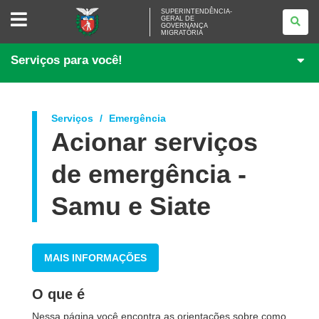
SUPERINTENDÊNCIA-
SUPERINTENDÊNCIA-
GERAL DE
GERAL
GOVERNANÇA
DE
MIGRATÓRIA
GOVERNANÇA
MIGRATÓRIA
Serviços para você!
Serviços
Emergência
Acionar serviços
de emergência -
Samu e Siate
MAIS INFORMAÇÕES
O que é
Nessa página você encontra as orientações sobre como