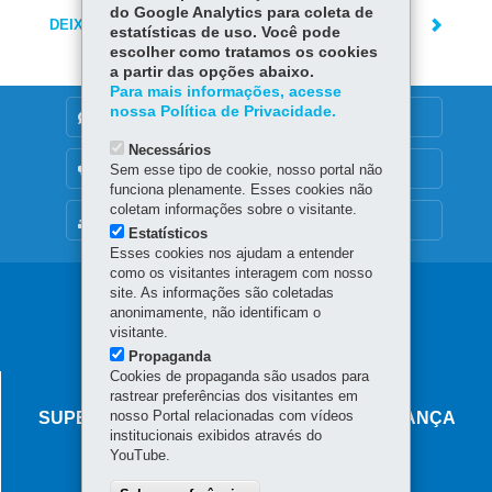
do Google Analytics para coleta de
DEIXE SUA OPINIÃO
estatísticas de uso. Você pode
escolher como tratamos os cookies
a partir das opções abaixo.
Para mais informações, acesse
nossa Política de Privacidade.
DENUNCIE CORRUPÇÃO
Necessários
OUVIDORIA
Sem esse tipo de cookie, nosso portal não
funciona plenamente. Esses cookies não
coletam informações sobre o visitante.
MAPA DO SITE
Estatísticos
Esses cookies nos ajudam a entender
como os visitantes interagem com nosso
Navegação
site. As informações são coletadas
anonimamente, não identificam o
principal
visitante.
Propaganda
Cookies de propaganda são usados para
AGÊNCIA DO MIGRANTE
rastrear preferências dos visitantes em
nosso Portal relacionadas com vídeos
SUPERINTENDÊNCIA-GERAL DE GOVERNANÇA
institucionais exibidos através do
MIGRATÓRIA
YouTube.
Rua Marechal Deodoro, 806 - Centro