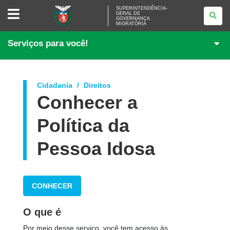
SUPERINTENDÊNCIA-
SUPERINTENDÊNCIA-
GERAL DE
GERAL
GOVERNANÇA
DE
MIGRATÓRIA
GOVERNANÇA
MIGRATÓRIA
Serviços para você!
Cidadania
Direitos
Conhecer a
Política da
Pessoa Idosa
CONHECER
O que é
Por meio desse serviço, você tem acesso às