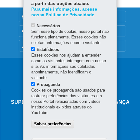
a partir das opções abaixo.
Para mais informações, acesse
nossa Política de Privacidade.
DENUNCIE CORRUPÇÃO
Necessários
OUVIDORIA
Sem esse tipo de cookie, nosso portal não
funciona plenamente. Esses cookies não
coletam informações sobre o visitante.
MAPA DO SITE
Estatísticos
Esses cookies nos ajudam a entender
como os visitantes interagem com nosso
Navegação
site. As informações são coletadas
anonimamente, não identificam o
principal
visitante.
Propaganda
Cookies de propaganda são usados para
AGÊNCIA DO MIGRANTE
rastrear preferências dos visitantes em
nosso Portal relacionadas com vídeos
SUPERINTENDÊNCIA-GERAL DE GOVERNANÇA
institucionais exibidos através do
MIGRATÓRIA
YouTube.
Rua Marechal Deodoro, 806 - Centro
Salvar preferências
80060-010
-
Curitiba
-
PR
MAPA
Horário de atendimento: das 8h30 às 18h