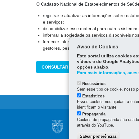
O Cadastro Nacional de Estabelecimentos de Saúde 
registrar
e atualizar as informações sobre estab
e serviços;
disponibilizar esse material para outros sistema
informar a sociedade os serviços disponíveis nos
fornecer informações detalhadas que apoiem a 
Aviso de Cookies
gestores, pesquisadores, trabalhadores e socie
Este portal utiliza cookies 
vídeos e do Google Analytics
CONSULTAR
opções abaixo.
Para mais informações, acess
Necessários
Sem esse tipo de cookie, nosso po
Estatísticos
Esses cookies nos ajudam a enten
identificam o visitante.
Propaganda
Navegação
Cookies de propaganda são usados 
AGÊNCIA DO MIG
através do YouTube.
principal
SUPERINTENDÊNC
Salvar preferências