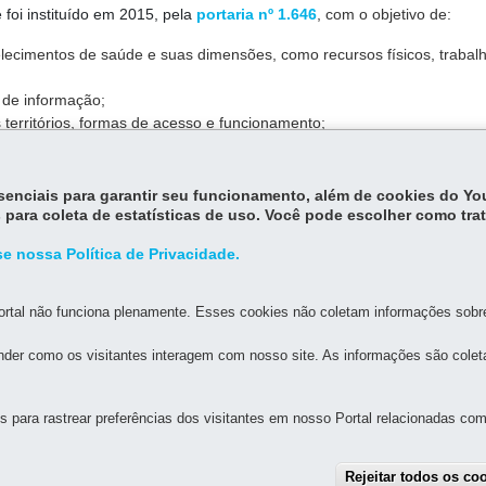
foi instituído em 2015, pela
portaria nº 1.646
, com o objetivo de:
elecimentos de saúde e suas dimensões, como recursos físicos, trabal
s de informação;
 territórios, formas de acesso e funcionamento;
tomada de decisão, o planejamento, a programação e o conhecimento 
dade em geral.
essenciais para garantir seu funcionamento, além de cookies do Y
 para coleta de estatísticas de uso. Você pode escolher como tra
e nossa Política de Privacidade.
rtal não funciona plenamente. Esses cookies não coletam informações sobre 
der como os visitantes interagem com nosso site. As informações são cole
MAPA D
para rastrear preferências dos visitantes em nosso Portal relacionadas com 
RANTE
IA-GERAL DE GOVERNANÇA MIGRATÓRIA
Rejeitar todos os co