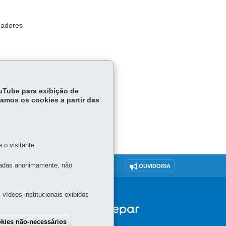
hadores
pelos
ouTube para exibição de
tamos os cookies a partir das
o visitante.
tadas anonimamente, não
O SITE
DENUNCIE CORRUPÇÃO
OUVIDORIA
vídeos institucionais exibidos
okies não-necessários