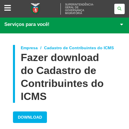
SUPERINTENDÊNCIA-
SUPERINTENDÊNCIA-
GERAL DE
GERAL
GOVERNANÇA
DE
MIGRATÓRIA
GOVERNANÇA
MIGRATÓRIA
Serviços para você!
Empresa
Cadastro de Contribuintes do ICMS
Fazer download
do Cadastro de
Contribuintes do
ICMS
DOWNLOAD