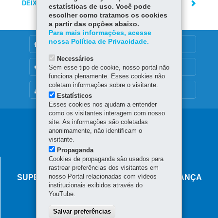
DEIXE SUA OPINIÃO
estatísticas de uso. Você pode
escolher como tratamos os cookies
a partir das opções abaixo.
Para mais informações, acesse
nossa Política de Privacidade.
DENUNCIE CORRUPÇÃO
Necessários
OUVIDORIA
Sem esse tipo de cookie, nosso portal não
funciona plenamente. Esses cookies não
coletam informações sobre o visitante.
MAPA DO SITE
Estatísticos
Esses cookies nos ajudam a entender
como os visitantes interagem com nosso
Navegação
site. As informações são coletadas
anonimamente, não identificam o
principal
visitante.
Propaganda
Cookies de propaganda são usados para
AGÊNCIA DO MIGRANTE
rastrear preferências dos visitantes em
nosso Portal relacionadas com vídeos
SUPERINTENDÊNCIA-GERAL DE GOVERNANÇA
institucionais exibidos através do
MIGRATÓRIA
YouTube.
Rua Marechal Deodoro, 806 - Centro
Salvar preferências
80060-010
-
Curitiba
-
PR
MAPA