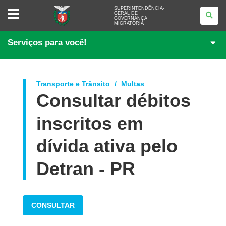
SUPERINTENDÊNCIA-
SUPERINTENDÊNCIA-
GERAL DE
GERAL
GOVERNANÇA
DE
MIGRATÓRIA
GOVERNANÇA
MIGRATÓRIA
Serviços para você!
Transporte e Trânsito
Multas
Consultar débitos
inscritos em
dívida ativa pelo
Detran - PR
CONSULTAR