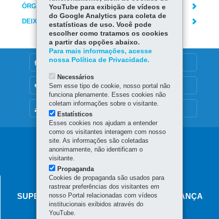
ÓRGÃO RESPONSÁVEL
YouTube para exibição de vídeos e
do Google Analytics para coleta de
DEIXE SUA OPINIÃO
estatísticas de uso. Você pode
escolher como tratamos os cookies
a partir das opções abaixo.
Para mais informações, acesse
nossa Política de Privacidade.
DENUNCIE CORRUPÇÃO
Necessários
OUVIDORIA
Sem esse tipo de cookie, nosso portal não
funciona plenamente. Esses cookies não
coletam informações sobre o visitante.
MAPA DO SITE
Estatísticos
Esses cookies nos ajudam a entender
como os visitantes interagem com nosso
Navegação
site. As informações são coletadas
anonimamente, não identificam o
principal
visitante.
Propaganda
Cookies de propaganda são usados para
AGÊNCIA DO MIGRANTE
rastrear preferências dos visitantes em
nosso Portal relacionadas com vídeos
SUPERINTENDÊNCIA-GERAL DE GOVERNANÇA
institucionais exibidos através do
MIGRATÓRIA
YouTube.