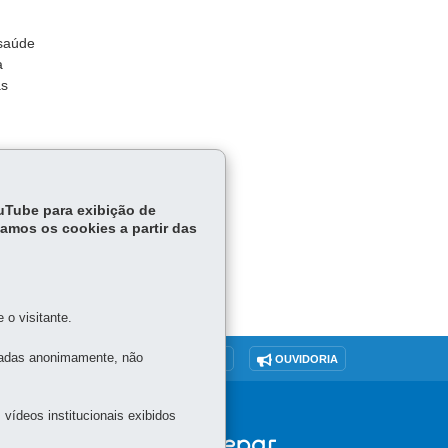
 saúde
a
as
ouTube para exibição de
tamos os cookies a partir das
o visitante.
tadas anonimamente, não
O SITE
DENUNCIE CORRUPÇÃO
OUVIDORIA
vídeos institucionais exibidos