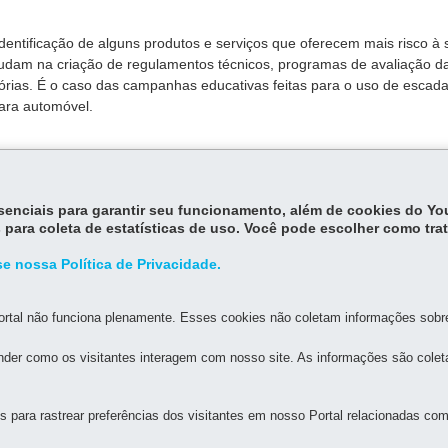
identificação de alguns produtos e serviços que oferecem mais risco à
udam na criação de regulamentos técnicos, programas de avaliação d
órias. É o caso das campanhas educativas feitas para o uso de escad
para automóvel.
essenciais para garantir seu funcionamento, além de cookies do Y
 para coleta de estatísticas de uso. Você pode escolher como tra
e nossa Política de Privacidade.
rtal não funciona plenamente. Esses cookies não coletam informações sobre 
der como os visitantes interagem com nosso site. As informações são cole
MAPA D
para rastrear preferências dos visitantes em nosso Portal relacionadas com 
RANTE