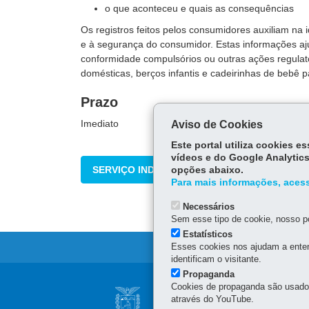
o que aconteceu e quais as consequências
Os registros feitos pelos consumidores auxiliam na 
e à segurança do consumidor. Estas informações aj
conformidade compulsórios ou outras ações regulat
domésticas, berços infantis e cadeirinhas de bebê 
Prazo
Imediato
Aviso de Cookies
Este portal utiliza cookies 
vídeos e do Google Analytics
SERVIÇO INDISPONÍVEL NO MOMENTO
opções abaixo.
Para mais informações, acess
Necessários
Sem esse tipo de cookie, nosso po
Estatísticos
Esses cookies nos ajudam a enten
identificam o visitante.
Propaganda
Navegação
Cookies de propaganda são usados 
AGÊNCIA DO MIG
através do YouTube.