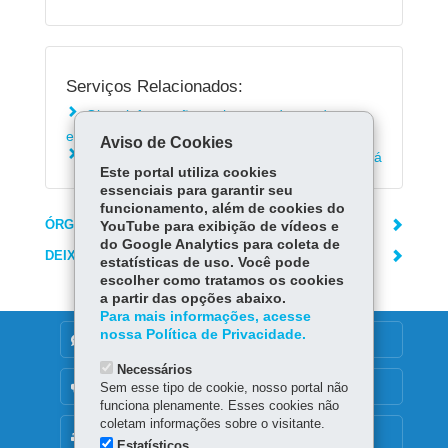
Serviços Relacionados:
Obter informações sobre o cadastro de
entidades sem fins lucrativos no Nota Paraná
Aviso de Cookies
Participar de treinamento sobre o Nota Paraná
Este portal utiliza cookies
essenciais para garantir seu
funcionamento, além de cookies do
ÓRGÃO RESPONSÁVEL
YouTube para exibição de vídeos e
do Google Analytics para coleta de
DEIXE SUA OPINIÃO
estatísticas de uso. Você pode
escolher como tratamos os cookies
a partir das opções abaixo.
Para mais informações, acesse
nossa Política de Privacidade.
DENUNCIE CORRUPÇÃO
Necessários
OUVIDORIA
Sem esse tipo de cookie, nosso portal não
funciona plenamente. Esses cookies não
coletam informações sobre o visitante.
MAPA DO SITE
Estatísticos