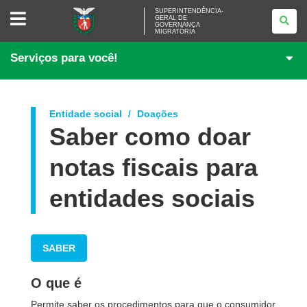
SUPERINTENDÊNCIA-
SUPERINTENDÊNCIA-
GERAL DE
GERAL
GOVERNANÇA
DE
MIGRATÓRIA
GOVERNANÇA
MIGRATÓRIA
Serviços para você!
Entidade social
Doações
Saber como doar
notas fiscais para
entidades sociais
SABER
O que é
Permite saber os procedimentos para que o consumidor