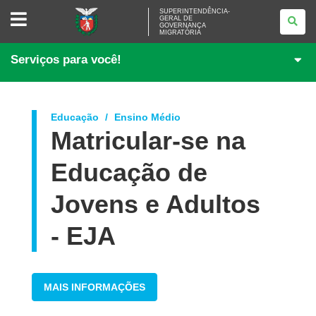
SUPERINTENDÊNCIA-
SUPERINTENDÊNCIA-
GERAL DE
GERAL
GOVERNANÇA
DE
MIGRATÓRIA
GOVERNANÇA
MIGRATÓRIA
Serviços para você!
Educação
Ensino Médio
Matricular-se na
Educação de
Jovens e Adultos
- EJA
MAIS INFORMAÇÕES