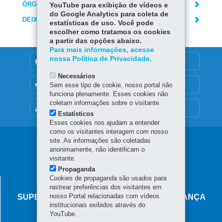
ÓRGÃO RESPONSÁVEL
YouTube para exibição de vídeos e
do Google Analytics para coleta de
DEIXE SUA OPINIÃO
estatísticas de uso. Você pode
escolher como tratamos os cookies
a partir das opções abaixo.
Para mais informações, acesse
nossa Política de Privacidade.
DENUNCIE CORRUPÇÃO
Necessários
OUVIDORIA
Sem esse tipo de cookie, nosso portal não
funciona plenamente. Esses cookies não
coletam informações sobre o visitante.
MAPA DO SITE
Estatísticos
Esses cookies nos ajudam a entender
como os visitantes interagem com nosso
Navegação
site. As informações são coletadas
anonimamente, não identificam o
principal
visitante.
Propaganda
Cookies de propaganda são usados para
AGÊNCIA DO MIGRANTE
rastrear preferências dos visitantes em
nosso Portal relacionadas com vídeos
SUPERINTENDÊNCIA-GERAL DE GOVERNANÇA
institucionais exibidos através do
MIGRATÓRIA
YouTube.